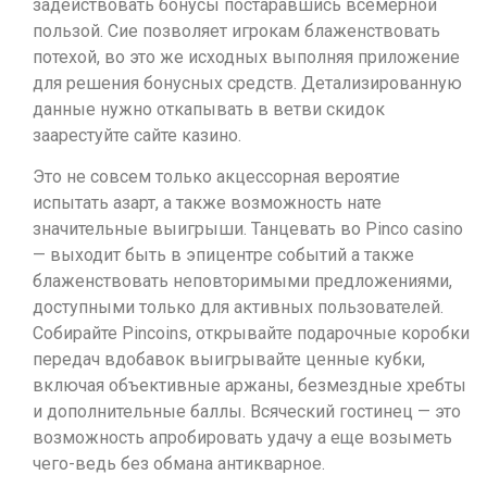
задействовать бонусы постаравшись всемерной
пользой. Сие позволяет игрокам блаженствовать
потехой, во это же исходных выполняя приложение
для решения бонусных средств. Детализированную
данные нужно откапывать в ветви скидок
заарестуйте сайте казино.
Это не совсем только акцессорная вероятие
испытать азарт, а также возможность нате
значительные выигрыши. Танцевать во Pinco casino
— выходит быть в эпицентре событий а также
блаженствовать неповторимыми предложениями,
доступными только для активных пользователей.
Собирайте Pincoins, открывайте подарочные коробки
передач вдобавок выигрывайте ценные кубки,
включая объективные аржаны, безмездные хребты
и дополнительные баллы. Всяческий гостинец — это
возможность апробировать удачу а еще возыметь
чего-ведь без обмана антикварное.