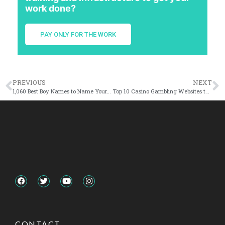
work done?
PAY ONLY FOR THE WORK
PREVIOUS
NEXT
1,060 Best Boy Names to Name Your Son in 2023
Top 10 Casino Gambling Websites the real deal Money in the usa 2025
CONTACT